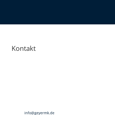
Kontakt
GEYER M&K
GMK – Geyer Marketing & Kommunikation
Zippelhaus 3
20457 Hamburg
Telefon: 040 280 56 143
E-Mail:
info@geyermk.de