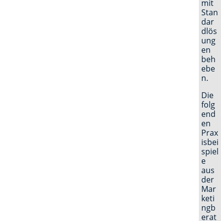
mit
Stan
dar
dlös
ung
en
beh
ebe
n.
Die
folg
end
en
Prax
isbei
spiel
e
aus
der
Mar
keti
ngb
erat