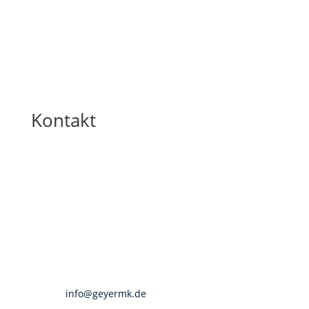
Kontakt
GEYER M&K
GMK – Geyer Marketing & Kommunikation
Zippelhaus 3
20457 Hamburg
Telefon: 040 280 56 143
E-Mail:
info@geyermk.de