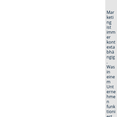
Mar
keti
ng
ist
imm
er
kont
exta
bhä
ngig
.
Was
in
eine
m
Unt
erne
hme
n
funk
tioni
ert,