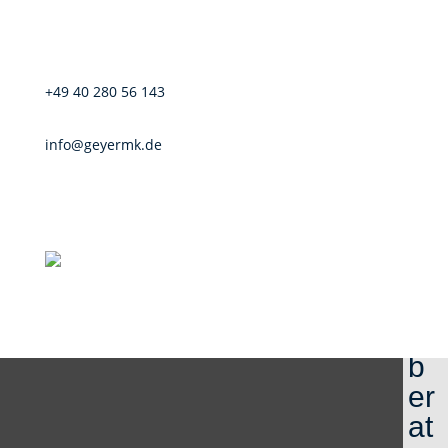
e
a
u
s
+49 40 280 56 143
d
info@geyermk.de
er
M
ar
k
et
in
g
b
er
at