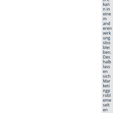
kan
n in
eine
m
and
eren
wirk
ung
slos
blei
ben.
Des
halb
lass
en
sich
Mar
keti
ngp
robl
eme
selt
en