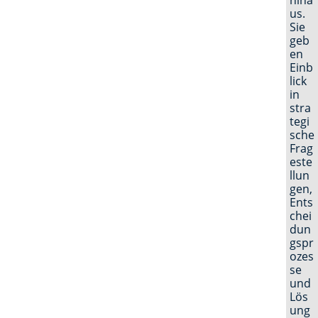
us.
Sie
geb
en
Einb
lick
in
stra
tegi
sche
Frag
este
llun
gen,
Ents
chei
dun
gspr
ozes
se
und
Lös
ung