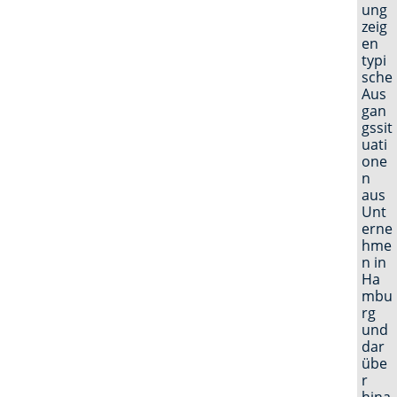
ung
zeig
en
typi
sche
Aus
gan
gssit
uati
one
n
aus
Unt
erne
hme
n in
Ha
mbu
rg
und
dar
übe
r
hina