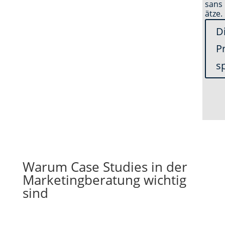
sans
ätze.
D
P
s
Warum Case Studies in der
Marketingberatung wichtig
sind