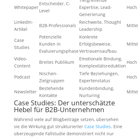
Tiefgreifende
Entscheider, C-
Whitepaper
Expertise, Lead-
Hoch
Level
Generierung
LinkedIn-
Reichweite, Thought
B2B-Professionals
Mitte
Artikel
Leadership
Potenzielle
Konkrete
Case
Kunden in
Erfolgsbeweise,
Mitte
Studies
Evaluierungsphase
Vertrauensaufbau
Video-
Emotionale Bindung,
Breites Publikum
Hoch
Content
Komplexitätsreduktion
Nischen-
Tiefe Beziehungen,
Podcast
Hoch
Zielgruppen
Expertenstatus
Bestehende
Kundenbindung,
Newsletter
Mitte
Kontakte
Nurturing
Case Studies: Der unterschätzte
Hebel für B2B-Unternehmen
Während viele auf Blogbeiträge setzen, übersehen
sie die Wirkung gut strukturierter
Case Studies
. Eine
überzeugende Fallstudie demonstriert nicht nur