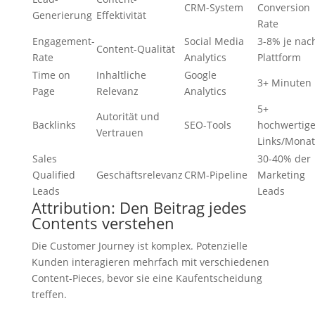
CRM-System
Conversion
Generierung
Effektivität
Rate
Engagement-
Social Media
3-8% je nac
Content-Qualität
Rate
Analytics
Plattform
Time on
Inhaltliche
Google
3+ Minuten
Page
Relevanz
Analytics
5+
Autorität und
Backlinks
SEO-Tools
hochwertig
Vertrauen
Links/Monat
Sales
30-40% der
Qualified
Geschäftsrelevanz
CRM-Pipeline
Marketing
Leads
Leads
Attribution: Den Beitrag jedes
Contents verstehen
Die Customer Journey ist komplex. Potenzielle
Kunden interagieren mehrfach mit verschiedenen
Content-Pieces, bevor sie eine Kaufentscheidung
treffen.