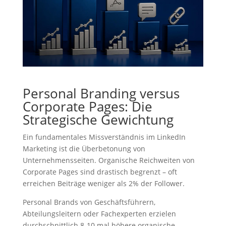
Personal Branding versus
Corporate Pages: Die
Strategische Gewichtung
Ein fundamentales Missverständnis im LinkedIn
Marketing ist die Überbetonung von
Unternehmensseiten. Organische Reichweiten von
Corporate Pages sind drastisch begrenzt – oft
erreichen Beiträge weniger als 2% der Follower.
Personal Brands von Geschäftsführern,
Abteilungsleitern oder Fachexperten erzielen
durchschnittlich 8-10 mal höhere organische