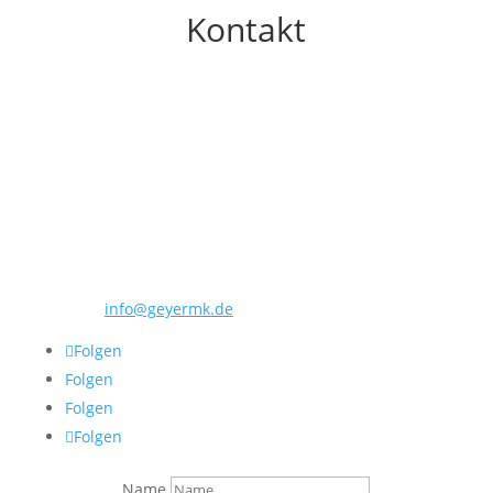
Kontakt
GEYER M&K
GMK – Geyer Marketing & Kommunikation
Zippelhaus 3
20457 Hamburg
Telefon: 040 280 56 143
E-Mail:
info@geyermk.de
Folgen
Folgen
Folgen
Folgen
Name