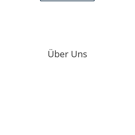
Über Uns
Carsten Geyer
2024 feiern wir gemeinsam unser 25-jähriges
Agenturjubiläum.
Für Unternehmen sind Wachstum,
Zukunftsaussichten, Kund*innen-Bedürfnisse,