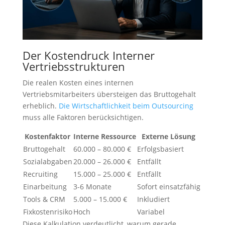
Der Kostendruck Interner
Vertriebsstrukturen
Die realen Kosten eines internen
Vertriebsmitarbeiters übersteigen das Bruttogehalt
erheblich.
Die Wirtschaftlichkeit beim Outsourcing
muss alle Faktoren berücksichtigen.
Kostenfaktor
Interne Ressource
Externe Lösung
Bruttogehalt
60.000 – 80.000 €
Erfolgsbasiert
Sozialabgaben
20.000 – 26.000 €
Entfällt
Recruiting
15.000 – 25.000 €
Entfällt
Einarbeitung
3-6 Monate
Sofort einsatzfähig
Tools & CRM
5.000 – 15.000 €
Inkludiert
Fixkostenrisiko
Hoch
Variabel
Diese Kalkulation verdeutlicht, warum gerade