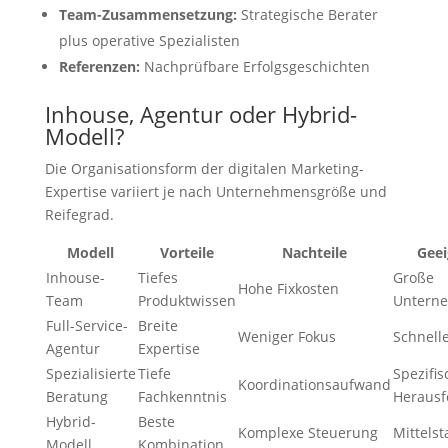
Team-Zusammensetzung:
Strategische Berater
plus operative Spezialisten
Referenzen:
Nachprüfbare Erfolgsgeschichten
Inhouse, Agentur oder Hybrid-
Modell?
Die Organisationsform der digitalen Marketing-
Expertise variiert je nach Unternehmensgröße und
Reifegrad.
Modell
Vorteile
Nachteile
Geei
Inhouse-
Tiefes
Große
Hohe Fixkosten
Team
Produktwissen
Untern
Full-Service-
Breite
Weniger Fokus
Schnelle
Agentur
Expertise
Spezialisierte
Tiefe
Spezifis
Koordinationsaufwand
Beratung
Fachkenntnis
Herausf
Hybrid-
Beste
Komplexe Steuerung
Mittels
Modell
Kombination