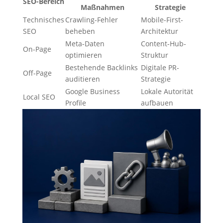
SEO-Bereich
Maßnahmen
Strategie
Technisches
Crawling-Fehler
Mobile-First-
SEO
beheben
Architektur
Meta-Daten
Content-Hub-
On-Page
optimieren
Struktur
Bestehende Backlinks
Digitale PR-
Off-Page
auditieren
Strategie
Google Business
Lokale Autorität
Local SEO
Profile
aufbauen