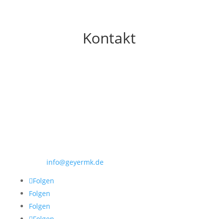
Kontakt
GEYER M&K
GMK – Geyer Marketing & Kommunikation
Zippelhaus 3
20457 Hamburg
Telefon: 040 280 56 143
E-Mail:
info@geyermk.de
Folgen
Folgen
Folgen
Folgen