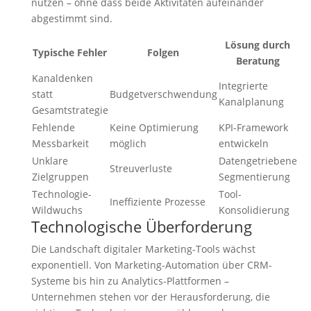
nutzen – ohne dass beide Aktivitäten aufeinander
abgestimmt sind.
Lösung durch
Typische Fehler
Folgen
Beratung
Kanaldenken
Integrierte
statt
Budgetverschwendung
Kanalplanung
Gesamtstrategie
Fehlende
Keine Optimierung
KPI-Framework
Messbarkeit
möglich
entwickeln
Unklare
Datengetriebene
Streuverluste
Zielgruppen
Segmentierung
Technologie-
Tool-
Ineffiziente Prozesse
Wildwuchs
Konsolidierung
Technologische Überforderung
Die Landschaft digitaler Marketing-Tools wächst
exponentiell. Von Marketing-Automation über CRM-
Systeme bis hin zu Analytics-Plattformen –
Unternehmen stehen vor der Herausforderung, die