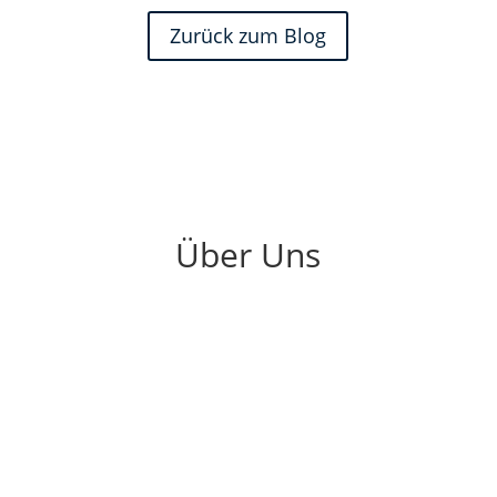
Zurück zum Blog
Über Uns
Carsten Geyer
2024 feiern wir gemeinsam unser 25-jähriges
Agenturjubiläum.