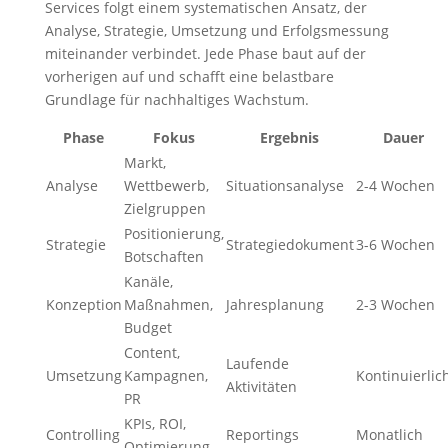
Services folgt einem systematischen Ansatz, der
Analyse, Strategie, Umsetzung und Erfolgsmessung
miteinander verbindet. Jede Phase baut auf der
vorherigen auf und schafft eine belastbare
Grundlage für nachhaltiges Wachstum.
Phase
Fokus
Ergebnis
Dauer
Markt,
Analyse
Wettbewerb,
Situationsanalyse
2-4 Wochen
Zielgruppen
Positionierung,
Strategie
Strategiedokument
3-6 Wochen
Botschaften
Kanäle,
Konzeption
Maßnahmen,
Jahresplanung
2-3 Wochen
Budget
Content,
Laufende
Umsetzung
Kampagnen,
Kontinuierlic
Aktivitäten
PR
KPIs, ROI,
Controlling
Reportings
Monatlich
Optimierung