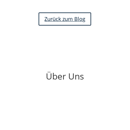
Zurück zum Blog
Über Uns
Carsten Geyer
2024 feiern wir gemeinsam unser 25-jähriges