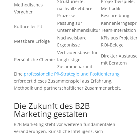
Strukturierte,
Projektbeispiele,
Methodisches
nachvollziehbare
Methodik-
Vorgehen
Prozesse
Beschreibung
Passung zur
Kennenlerngespr
Kultureller Fit
Unternehmenskultur
Team-Interaktion
Nachweisbare
KPIs aus Projekte
Messbare Erfolge
Ergebnisse
ROI-Belege
Vertrauensbasis für
Direkter Austaus
Persönliche Chemie
langfristige
mit Beratern
Zusammenarbeit
Eine
professionelle PR-Strategie und Positionierung
erfordert dieses Zusammenspiel aus Erfahrung,
Methodik und partnerschaftlicher Zusammenarbeit.
Die Zukunft des B2B
Marketing gestalten
B2B Marketing steht vor weiteren fundamentalen
Veränderungen. Künstliche Intelligenz, sich